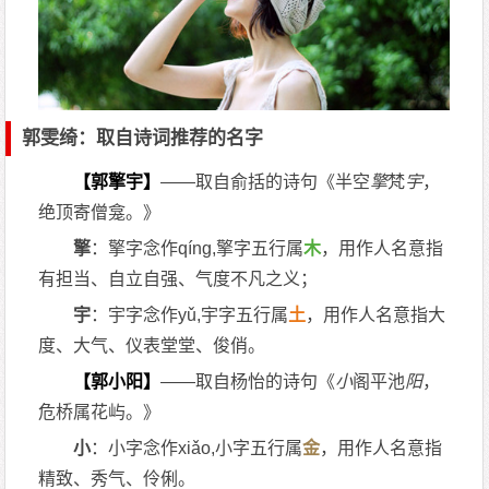
郭雯绮：取自诗词推荐的名字
【郭擎宇】
——取自俞括的诗句《半空
擎
梵
宇
，
绝顶寄僧龛。》
擎
：擎字念作qíng,擎字五行属
木
，用作人名意指
有担当、自立自强、气度不凡之义；
宇
：宇字念作yǔ,宇字五行属
土
，用作人名意指大
度、大气、仪表堂堂、俊俏。
【郭小阳】
——取自杨怡的诗句《
小
阁平池
阳
，
危桥属花屿。》
小
：小字念作xiǎo,小字五行属
金
，用作人名意指
精致、秀气、伶俐。