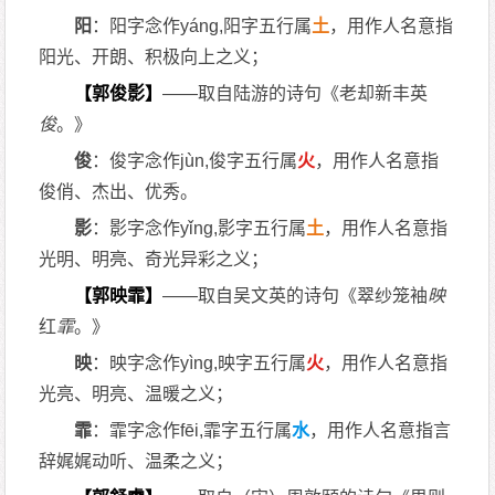
阳
：阳字念作yáng,阳字五行属
土
，用作人名意指
阳光、开朗、积极向上之义；
【郭俊影】
——取自陆游的诗句《老却新丰英
俊
。》
俊
：俊字念作jùn,俊字五行属
火
，用作人名意指
俊俏、杰出、优秀。
影
：影字念作yǐng,影字五行属
土
，用作人名意指
光明、明亮、奇光异彩之义；
【郭映霏】
——取自吴文英的诗句《翠纱笼袖
映
红
霏
。》
映
：映字念作yìng,映字五行属
火
，用作人名意指
光亮、明亮、温暖之义；
霏
：霏字念作fēi,霏字五行属
水
，用作人名意指言
辞娓娓动听、温柔之义；