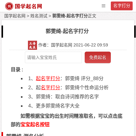
名字打分
国学起名网
>
姓名测试
>
郭雯绮-起名字打分
正文
郭雯绮-起名字打分
作者：国学起名网 2021-06-22 09:59
免费起名
目录 :
1、
起名字打分
：郭雯绮 评分_88分
2、起
名字打分
：郭雯绮个性命运分析
3、郭雯绮：取自诗词推荐的名字
4、更多郭雯绮名字大全
如需根据宝宝的出生时间精准取名，可以点击底
部的
宝宝起名按钮