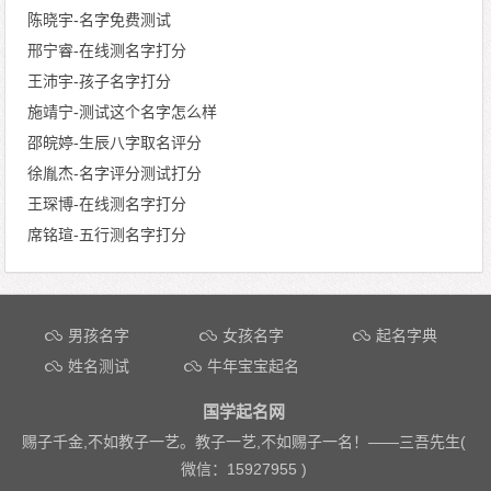
陈晓宇-名字免费测试
邢宁睿-在线测名字打分
王沛宇-孩子名字打分
施靖宁-测试这个名字怎么样
邵皖婷-生辰八字取名评分
徐胤杰-名字评分测试打分
王琛博-在线测名字打分
席铭瑄-五行测名字打分
文章导航
男孩名字
女孩名字
起名字典
姓名测试
牛年宝宝起名
国学起名网
赐子千金,不如教子一艺。教子一艺,不如赐子一名！——
三吾先生(
微信：15927955 )