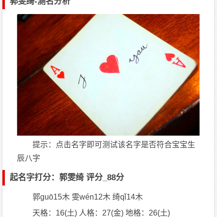
郭雯绮-测名分析
提示：点击名字即可测试该名字是否符合宝宝生
辰八字
起名字打分：郭雯绮 评分_88分
郭guō15木 雯wén12木 绮qǐ14木
天格：16(土) 人格：27(金) 地格：26(土)