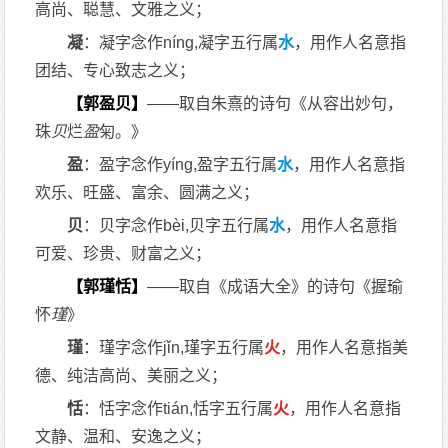
高尚、聪慧、文雅之义；
凝
：凝字念作níng,凝字五行属
水
，用作人名意指
团结、专心致志之义；
【郭盈贝】
——取自朱熹的诗句《从容出妙句，
珠
贝
烂
盈
匊。》
盈
：盈字念作yíng,盈字五行属
水
，用作人名意指
欢乐、旺盛、富余、圆满之义；
贝
：贝字念作bèi,贝字五行属
水
，用作人名意指
可爱、珍贵、财富之义；
【郭瑾恬】
——取自《成语大全》的诗句《握瑜
怀
瑾
》
瑾
：瑾字念作jǐn,瑾字五行属
火
，用作人名意指美
德、纯洁高尚、美丽之义；
恬
：恬字念作tián,恬字五行属
火
，用作人名意指
文静、温和、安逸之义；