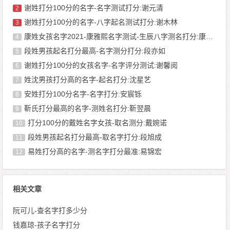
谢姓打分100分的名字-名字测试打分:谢元清
2
谢姓打分100分的名字-八字起名测试打分:谢木林
3
康姓女孩名字2021-康雅熙名字测试-生辰八字测名打分:康一雯
4
段姓男孩起名打分最高-名字测分打分:段亦如
5
谢姓打分100分的女孩名字-名字评分测试:谢馨阅
6
姓沈男孩打分高的名字-起名打分:沈星艺
7
安姓打分100分名字-名字打分:安宸铄
8
靳氏打分最高的名字-测姓名打分:靳翌晨
9
打分100分的戴姓名字女孩-取名测分:戴婉诺
10
段姓男孩起名打分最高-取名字打分:段旭成
11
易姓打分高的名字-测名字打分最准:易锦宏
12
相关文章
阮可儿-查名字打多少分
钱嘉琼-孩子名字打分