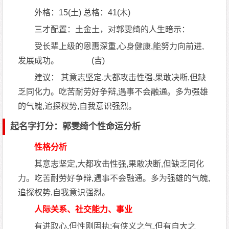
外格：15(土) 总格：41(木)
三才配置：土金土，对郭雯绮的人生暗示：
受长辈上级的恩惠深重,心身健康,能努力向前进,
发展成功。 (吉)
建议： 其意志坚定,大都攻击性强,果敢决断,但缺
乏同化力。吃苦耐劳好争辩,遇事不会融通。多为强雄
的气魄,追探权势,自我意识强烈。
起名字打分：郭雯绮个性命运分析
性格分析
其意志坚定,大都攻击性强,果敢决断,但缺乏同化
力。吃苦耐劳好争辩,遇事不会融通。多为强雄的气魄,
追探权势,自我意识强烈。
人际关系、社交能力、事业
有进取心,但性刚固执;有侠义之气,但有自大之