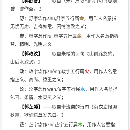
【郭舒睿】
——取自（宋）周敦颐的诗句《思则
睿
，
睿
作圣。 》
舒
：舒字念作shū,舒字五行属
金
，用作人名意指
无忧无虑、吉祥如意、闲情逸致之义；
睿
：睿字念作ruì,睿字五行属
金
，用作人名意指睿
智、精明、光明之义
【郭政汶】
——取自朱松的诗句《山前路悠悠，
山后水
汶
汶
。》
政
：政字念作zhèng,政字五行属
火
，用作人名意
指正义、高尚、稳重之义；
汶
：汶字念作wèn,汶字五行属
水
，用作人名意指
包容、柔情、水灵灵之义；
【郭芷凝】
——取自李流谦的诗句《荷衣
芷
佩
凝
秋霜，欲诵遗章发先白。》
芷
：芷字念作zhǐ,芷字五行属
木
，用作人名意指