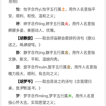
怡
怡
》
怡
：怡字念作yí,怡字五行属
土
，用作人名意指平
安、顺利、和悦、温和之义；
婷
：婷字念作tíng,婷字五行属
火
，用作人名意指
婀娜多姿、美丽动人、优雅。
【胡静旋】
——取自郊庙朝会歌辞的诗句《歌以
送之，飚
静旋
穹。》
静
：静字念作jìng,静字五行属
金
，用作人名意指
文静、斯文、平和、温婉内秀。
旋
：旋字念作xuán,旋字五行属
金
，用作人名意指
魄力极大、顺利、有志向之义；
【胡梦岑】
——取自晁说之的诗句《念我理归
桌，旅
梦
断遥
岑
。》
梦
：梦字念作mèng,梦字五行属
木
，用作人名意
指心怀大志、实现愿望之义；