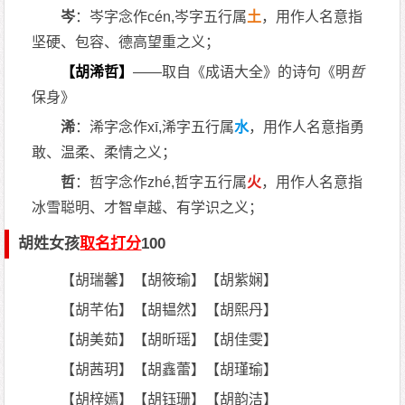
岑
：岑字念作cén,岑字五行属
土
，用作人名意指
坚硬、包容、德高望重之义；
【胡浠哲】
——取自《成语大全》的诗句《明
哲
保身》
浠
：浠字念作xī,浠字五行属
水
，用作人名意指勇
敢、温柔、柔情之义；
哲
：哲字念作zhé,哲字五行属
火
，用作人名意指
冰雪聪明、才智卓越、有学识之义；
胡姓女孩
取名打分
100
【胡瑞馨】【胡筱瑜】【胡紫娴】
【胡芊佑】【胡韫然】【胡熙丹】
【胡美茹】【胡昕瑶】【胡佳雯】
【胡茜玥】【胡鑫蕾】【胡瑾瑜】
【胡梓嫣】【胡钰珊】【胡韵洁】