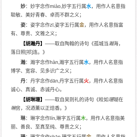
妙
：妙字念作miào,妙字五行属
水
，用作人名意指
聪敏、美好青春、卓而不群之义；
姿
：姿字念作zī,姿字五行属
金
，用作人名意指富
有、尊贵、文雅之义；
【胡瀚丹】
——取自陶翰的诗句《孤城当
瀚
海，
落日照[祁]连。》
瀚
：瀚字念作hàn,瀚字五行属
水
，用作人名意指
博学、宽容、见多识广之义；
丹
：丹字念作dān,丹字五行属
火
，用作人名意指
诚心、真诚、赤诚丹心。
【胡琳珊】
——取自吴则礼的诗句《皎如
珊
瑚在
琳
房，况迺薰以正焙香。》
琳
：琳字念作lín,琳字五行属
木
，用作人名意指美
丽、善良、至真至纯、尊贵之义；
珊
：珊字念作shān,珊字五行属
金
，用作人名意指