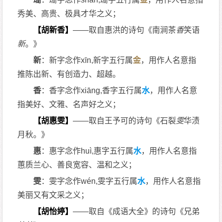
秀美、高贵、极具才华之义；
【胡新香】
——取自惠洪的诗句《南涧茶
香
笑语
新
。》
新
：新字念作xīn,新字五行属
金
，用作人名意指
推陈出新、有创造力、超越。
香
：香字念作xiāng,香字五行属
水
，用作人名意
指美好、文雅、名声好之义；
【胡惠雯】
——取自王予可的诗句《石裂
雯
华渍
月秋。》
惠
：惠字念作huì,惠字五行属
水
，用作人名意指
蕙质兰心、善良宽容、温和之义；
雯
：雯字念作wén,雯字五行属
水
，用作人名意指
美丽又有文采之义；
【胡怡婷】
——取自《成语大全》的诗句《兄弟