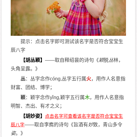
提示：点击名字即可测试该名字是否符合宝宝生
辰八字
【胡丛颖】
——取自释绍昙的诗句《
颖
脱
丛
林，
头角呈露。》
丛
：丛字念作cóng,丛字五行属
火
，用作人名意指
财富、团结、博学；
颖
：颖字念作yǐng,颖字五行属
木
，用作人名意指
明智、杰出、有才之义；
【胡妙姿】
——取自李廌的诗句《旨酒有
妙
致，青山多令
姿
。》