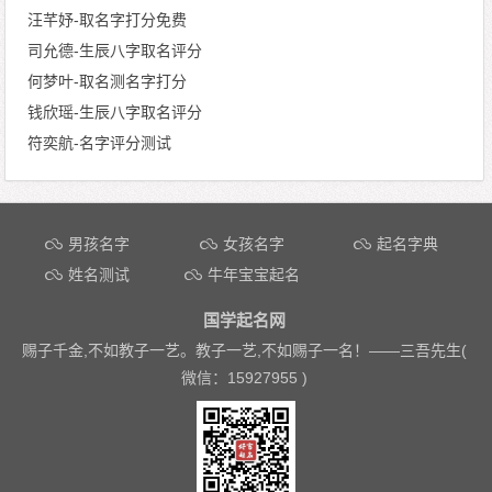
汪芊妤-取名字打分免费
司允德-生辰八字取名评分
何梦叶-取名测名字打分
钱欣瑶-生辰八字取名评分
符奕航-名字评分测试
文章导航
男孩名字
女孩名字
起名字典
姓名测试
牛年宝宝起名
国学起名网
赐子千金,不如教子一艺。教子一艺,不如赐子一名！——
三吾先生(
微信：15927955 )