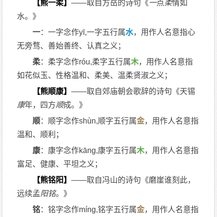
【熊一柔】
——取自方岳的诗句《
一
点
柔
情如
水。》
一
：一字念作yī,一字五行属
水
，用作人名意指心
无旁骛、善始善终、认真之义；
柔
：柔字念作róu,柔字五行属
木
，用作人名意指
如花似玉、性格温和、柔美、温柔贤淑之义；
【熊顺康】
——取自郊庙朝会歌辞的诗句《天锡
康
年，四方
顺
成。》
顺
：顺字念作shùn,顺字五行属
金
，用作人名意指
温和、顺利；
康
：康字念作kāng,康字五行属
木
，用作人名意指
富足、健康、平坦之义；
【熊铭阳】
——取自冯山的诗句《磨崖谁刻此，
远续孟
阳
铭
。》
铭
：铭字念作míng,铭字五行属
金
，用作人名意指