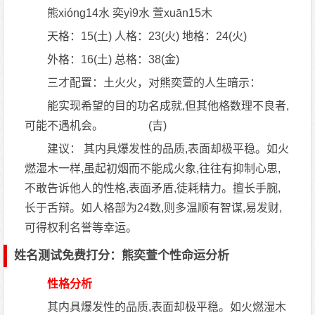
熊xióng14水 奕yì9水 萱xuān15木
天格：15(土) 人格：23(火) 地格：24(火)
外格：16(土) 总格：38(金)
三才配置：土火火，对熊奕萱的人生暗示：
能实现希望的目的功名成就,但其他格数理不良者,
可能不遇机会。 (吉)
建议： 其内具爆发性的品质,表面却极平稳。如火
燃湿木一样,虽起初烟而不能成火象,往往有抑制心思,
不敢告诉他人的性格,表面矛盾,徒耗精力。擅长手腕,
长于舌辩。如人格部为24数,则多温顺有智谋,易发财,
可得权利名誉等幸运。
姓名测试免费打分：熊奕萱个性命运分析
性格分析
其内具爆发性的品质,表面却极平稳。如火燃湿木