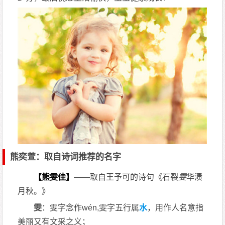
熊奕萱：取自诗词推荐的名字
【熊雯佳】
——取自王予可的诗句《石裂
雯
华渍
月秋。》
雯
：雯字念作wén,雯字五行属
水
，用作人名意指
美丽又有文采之义；