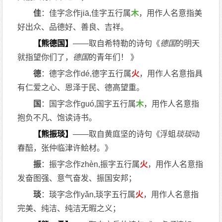
佳
：佳字念作jiā,佳字五行属
木
，用作人名意指美
好出众、品德好、善良、吉祥。
【熊德国】
——取自希特勒的诗句《
德国
的明天
就指望你们了，
德国
的青年们！ 》
德
：德字念作dé,德字五行属
火
，用作人名意指具
有仁爱之心、恩泽于民、德高望重。
国
：国字念作guó,国字五行属
木
，用作人名意指
抱负不凡、饱读诗书。
【熊振琰】
——取自黄庭坚的诗句《浮蛆
琰
琰
动
春醅，张仲临津许鲙材。》
振
：振字念作zhèn,振字五行属
火
，用作人名意指
发奋图强、意气奋发、振国安邦；
琰
：琰字念作yǎn,琰字五行属
火
，用作人名意指
完美、纯洁、纯洁无暇之义；