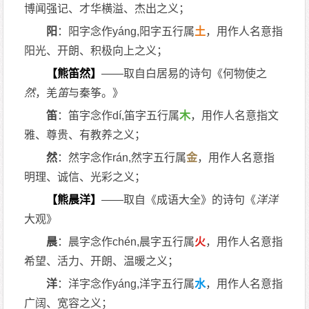
博闻强记、才华横溢、杰出之义；
阳
：阳字念作yáng,阳字五行属
土
，用作人名意指
阳光、开朗、积极向上之义；
【熊笛然】
——取自白居易的诗句《何物使之
然
，羌
笛
与秦筝。》
笛
：笛字念作dí,笛字五行属
木
，用作人名意指文
雅、尊贵、有教养之义；
然
：然字念作rán,然字五行属
金
，用作人名意指
明理、诚信、光彩之义；
【熊晨洋】
——取自《成语大全》的诗句《
洋
洋
大观》
晨
：晨字念作chén,晨字五行属
火
，用作人名意指
希望、活力、开朗、温暖之义；
洋
：洋字念作yáng,洋字五行属
水
，用作人名意指
广阔、宽容之义；