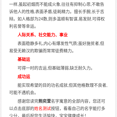
一样,虽起初烟而不能成火象,往往有抑制心思,不敢告
诉他人的性格,表面矛盾,徒耗精力。擅长手腕,长于舌
辩。如人格部为24数,则多温顺有智谋,易发财,可得权
利名誉等幸运。
人际关系、社交能力、事业
表面稳静多礼,内心有爆发性气质;虽好施贫者,但
易受无赖汉的欺骗而常常徒费精力。
基础运
可得一时的吉运,但基础薄弱,缺乏耐久力。
成功运
能实现希望的目的功名成就,但其他格数理不良者,
可能不遇机会。
感谢您读完
熊奕萱
名字寓意的全部内容，您还可
以点击底部的
姓名测试
按钮，看看自己的名字能打多
少分，最后祝您生活愉快，宝宝健康成长！