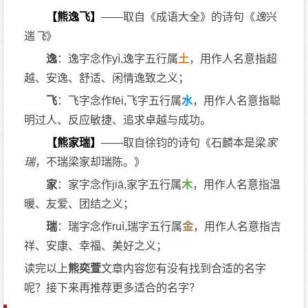
【熊逸飞】
——取自《成语大全》的诗句《
逸
兴
遄
飞
》
逸
：逸字念作yì,逸字五行属
土
，用作人名意指超
越、安逸、舒适、闲情逸致之义；
飞
：飞字念作fēi,飞字五行属
水
，用作人名意指聪
明过人、反应敏捷、追求卓越与成功。
【熊家瑞】
——取自徐钧的诗句《石麟本是梁
家
瑞
，不瑞梁家却瑞陈。》
家
：家字念作jiā,家字五行属
木
，用作人名意指温
暖、友爱、团结之义；
瑞
：瑞字念作ruì,瑞字五行属
金
，用作人名意指吉
祥、安康、幸福、美好之义；
读完以上
熊奕萱
文章内容您有没有找到合适的名字
呢？接下来再推荐更多适合的名字？