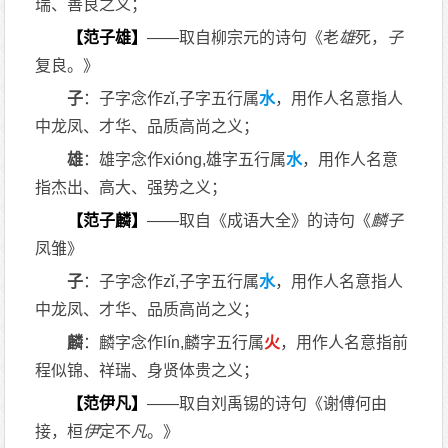
瑞、善良之义；
【范子雄】
——取自柳宗元的诗句《老
雄
死，
子
复良。》
子
：子字念作zǐ,子字五行属
水
，用作人名意指人
中龙凤、才华、品质高尚之义；
雄
：雄字念作xióng,雄字五行属
水
，用作人名意
指杰出、高大、强势之义；
【范子麟】
——取自《成语大全》的诗句《
麟
子
凤雏》
子
：子字念作zǐ,子字五行属
水
，用作人名意指人
中龙凤、才华、品质高尚之义；
麟
：麟字念作lín,麟字五行属
火
，用作人名意指前
程似锦、祥瑞、身贤体贵之义；
【范伊凡】
——取自刘禹锡的诗句《谢傅何由
接，桓
伊
定不
凡
。》