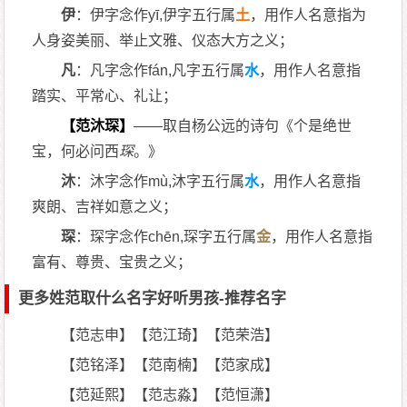
伊
：伊字念作yī,伊字五行属
土
，用作人名意指为
人身姿美丽、举止文雅、仪态大方之义；
凡
：凡字念作fán,凡字五行属
水
，用作人名意指
踏实、平常心、礼让；
【范沐琛】
——取自杨公远的诗句《个是绝世
宝，何必问西
琛
。》
沐
：沐字念作mù,沐字五行属
水
，用作人名意指
爽朗、吉祥如意之义；
琛
：琛字念作chēn,琛字五行属
金
，用作人名意指
富有、尊贵、宝贵之义；
更多姓范取什么名字好听男孩-推荐名字
【范志申】【范江琦】【范荣浩】
【范铭泽】【范南楠】【范家成】
【范延熙】【范志淼】【范恒潇】