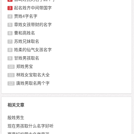
起名姓齐中间带国字
3
贾姓4字名字
4
章姓女孩带财的名字
5
曹和高姓名
6
苏姓兄妹取名
7
姓柔的仙气女孩名字
8
甘姓男孩取名
9
郑姓男宝
10
林姓女宝取名大全
11
唐姓男取名两个字
12
相关文章
殷姓男生
现在男孩取什么名字好听