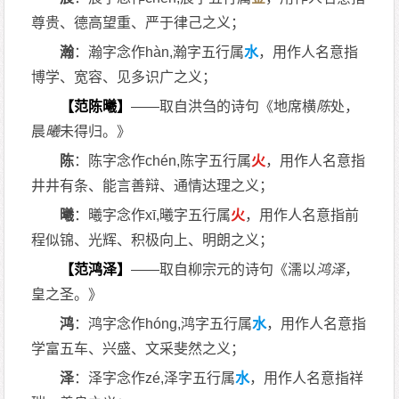
尊贵、德高望重、严于律己之义；
瀚
：瀚字念作hàn,瀚字五行属
水
，用作人名意指
博学、宽容、见多识广之义；
【范陈曦】
——取自洪刍的诗句《地席横
陈
处，
晨
曦
未得归。》
陈
：陈字念作chén,陈字五行属
火
，用作人名意指
井井有条、能言善辩、通情达理之义；
曦
：曦字念作xī,曦字五行属
火
，用作人名意指前
程似锦、光辉、积极向上、明朗之义；
【范鸿泽】
——取自柳宗元的诗句《濡以
鸿泽
，
皇之圣。》
鸿
：鸿字念作hóng,鸿字五行属
水
，用作人名意指
学富五车、兴盛、文采斐然之义；
泽
：泽字念作zé,泽字五行属
水
，用作人名意指祥