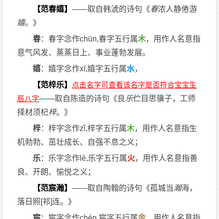
【范春嬉】
——取自韩淲的诗句《
春
浓人静倦游
嬉
。》
春
：春字念作chūn,春字五行属
木
，用作人名意指
意气风发、蒸蒸日上、事业蓬勃发展。
嬉
：嬉字念作xī,嬉字五行属
水
，
【范梓乐】
——取自陈造的诗句《良
乐
伫目思骥子，工师
择材须杞
梓
。》
梓
：梓字念作zǐ,梓字五行属
木
，用作人名意指生
机勃勃、茁壮成长、自强不息之义；
乐
：乐字念作lè,乐字五行属
火
，用作人名意指善
良、开朗、愉悦之义；
【范宸瀚】
——取自陶翰的诗句《孤城当
瀚
海，
落日照[祁]连。》
宸
：宸字念作chén,宸字五行属
金
，用作人名意指