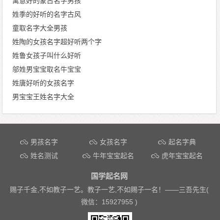
寓意好的蒙古名字男孩
姓季的好听的名字古风
童取名字大全男孩
姓陶的女孩名字超好听两个字
姓鲁女孩子叫什么好听
邬姓男宝宝取名牛宝宝
姓唐好听的女孩名字
男宝宝王姓名字大全
文章导航
男孩名字
女孩名字
起名字典
姓名测试
牛年宝宝起名
虎年宝宝起名
国学起名网
赐子千金,不如教子一艺。教子一艺,不如赐子一名！——
三吾先生(
微信：15927955 )