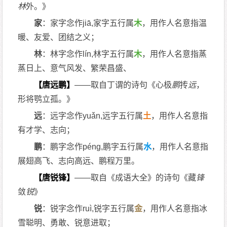
林
外。》
家
：家字念作jiā,家字五行属
木
，用作人名意指温
暖、友爱、团结之义；
林
：林字念作lín,林字五行属
木
，用作人名意指蒸
蒸日上、意气风发、繁荣昌盛、
【唐远鹏】
——取自丁谓的诗句《心极
鹏
抟
远
，
形将鹗立孤。》
远
：远字念作yuǎn,远字五行属
土
，用作人名意指
有才学、志向；
鹏
：鹏字念作péng,鹏字五行属
水
，用作人名意指
展翅高飞、志向高远、鹏程万里。
【唐锐锋】
——取自《成语大全》的诗句《藏
锋
敛
锐
》
锐
：锐字念作ruì,锐字五行属
金
，用作人名意指冰
雪聪明、勇敢、锐意进取；