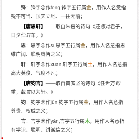
锋
：锋字念作fēng,锋字五行属
金
，用作人名意指
锐不可当、顶天立地、一往无前；
【唐思轩】
——取自朱熹的诗句《还
思
对君子，
日夕伫
轩
车。》
思
：思字念作sī,思字五行属
金
，用作人名意指思
维广阔、聪明睿智之义；
轩
：轩字念作xuān,轩字五行属
土
，用作人名意指
高大英俊、气度不凡；
【唐钧言】
——取自黄庭坚的诗句《任世万
钧
重，载
言
以为轩。》
钧
：钧字念作jūn,钧字五行属
金
，用作人名意指
尊贵、权威之义；
言
：言字念作yán,言字五行属
木
，用作人名意指
有学识、聪明、讲诚信之义；