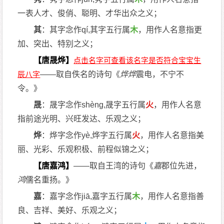
一表人才、俊俏、聪明、才华出众之义；
其
：其字念作qí,其字五行属
木
，用作人名意指更
加、突出、特别之义；
【唐晟烨】
——取自佚名的诗句《
烨
烨
震电，不宁不
令。》
晟
：晟字念作shèng,晟字五行属
火
，用作人名意
指前途光明、兴旺发达、乐观之义；
烨
：烨字念作yè,烨字五行属
火
，用作人名意指美
丽、光彩、乐观积极、前程似锦之义；
【唐嘉鸿】
——取自王湾的诗句《
嘉
郡位先进，
鸿
儒名重扬。》
嘉
：嘉字念作jiā,嘉字五行属
木
，用作人名意指善
良、吉祥、美好、乐观之义；