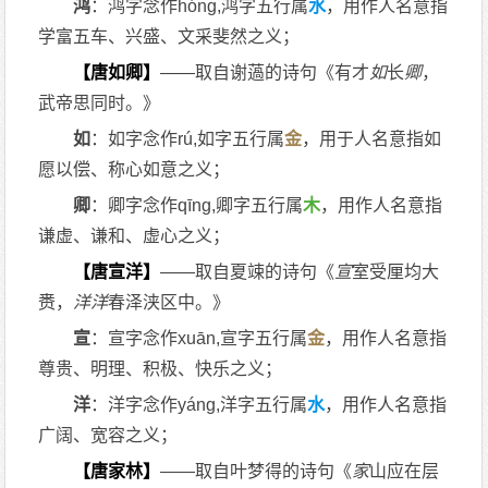
鸿
：鸿字念作hóng,鸿字五行属
水
，用作人名意指
学富五车、兴盛、文采斐然之义；
【唐如卿】
——取自谢薖的诗句《有才
如
长
卿
，
武帝思同时。》
如
：如字念作rú,如字五行属
金
，用于人名意指如
愿以偿、称心如意之义；
卿
：卿字念作qīng,卿字五行属
木
，用作人名意指
谦虚、谦和、虚心之义；
【唐宣洋】
——取自夏竦的诗句《
宣
室受厘均大
赉，
洋
洋
春泽浃区中。》
宣
：宣字念作xuān,宣字五行属
金
，用作人名意指
尊贵、明理、积极、快乐之义；
洋
：洋字念作yáng,洋字五行属
水
，用作人名意指
广阔、宽容之义；
【唐家林】
——取自叶梦得的诗句《
家
山应在层