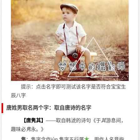
提示：点击名字即可测试该名字是否符合宝宝生
辰八字
唐姓男取名两个字：取自唐诗的名字
【唐隽其】
——取自韩淲的诗句《于
其
游息间，
趣味必
隽
永。》
隽
：隽字念作jùn,隽字五行属
木
，用作人名意指