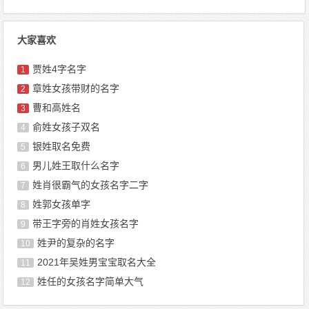
大家喜欢
贾姓4字名字
1
章姓女孩带财的名字
2
曹和高姓名
3
俞姓女孩子双名
4
银姓取名免费
5
男儿姓王取什么名字
6
姓肖很霸气的女孩名字二字
7
姓郭女孩单字
8
带王字旁的肖姓女孩名字
9
姓尹的复杂的名字
10
2021年吴姓男宝宝取名大全
11
姓任的女孩名字简单大气
12