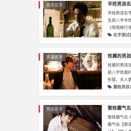
辛姓男孩名
男孩名字
辛姓男孩名字
生辰八字辛
《带雨移行李
名字测试
姓冀的男孩
男孩名字
姓冀的男孩
辰八字姓冀
彤管，夫人罢锦
冀姓男孩
黎姓霸气名
男孩名字
黎姓霸气名
霸气名【黎