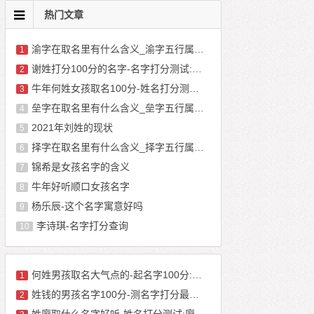
热门文章
渝字在取名里有什么含义_渝字五行属什么
1
谢姓打分100分的名字-名字打分测试:谢秋桐
2
牛年何姓女孩取名100分-姓名打分测试100分:何琬琰
3
垒字在取名里有什么含义_垒字五行属什么
4
2021年刘姓的现状
5
择字在取名里有什么含义_择字五行属什么
6
锦希是女孩名字的含义
7
牛年好听顺口女孩名字
8
杨乐辰-这个名字寓意好吗
9
李诗琪-名字打分查询
10
何姓男孩取名大气点的-起名字100分:何宏晨
1
姓钱的男孩名字100分-测名字打分最准免费:钱辰宇
2