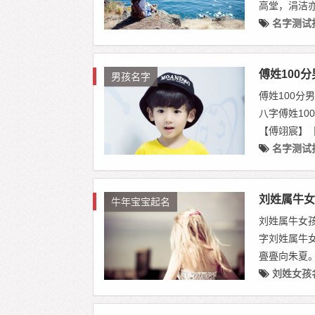
高堂，涓洁亦明
名字测试
傅姓100
男孩名字
傅姓100分
八字傅姓1
【傅翊宸】【
名字测试
刘姓属牛女
牛年宝宝起名
刘姓属牛女
字刘姓属牛
亹亹向朱夏。》
刘姓女孩