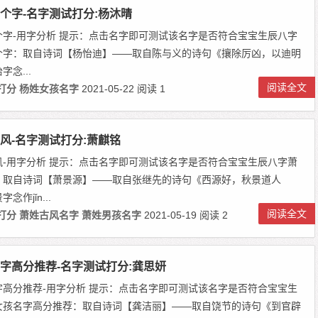
个字-名字测试打分:杨沐晴
个字-用字分析 提示：点击名字即可测试该名字是否符合宝宝生辰八字
个字：取自诗词【杨怡迪】——取自陈与义的诗句《攘除厉凶，以迪明
念...
阅读全文
打分
杨姓女孩名字
2021-05-22
阅读 1
风-名字测试打分:萧麒铭
风-用字分析 提示：点击名字即可测试该名字是否符合宝宝生辰八字萧
：取自诗词【萧景源】——取自张继先的诗句《西源好，秋景道人
念作jǐn...
阅读全文
打分
萧姓古风名字
萧姓男孩名字
2021-05-19
阅读 2
字高分推荐-名字测试打分:龚思妍
字高分推荐-用字分析 提示：点击名字即可测试该名字是否符合宝宝生
女孩名字高分推荐：取自诗词【龚洁丽】——取自饶节的诗句《到官辟