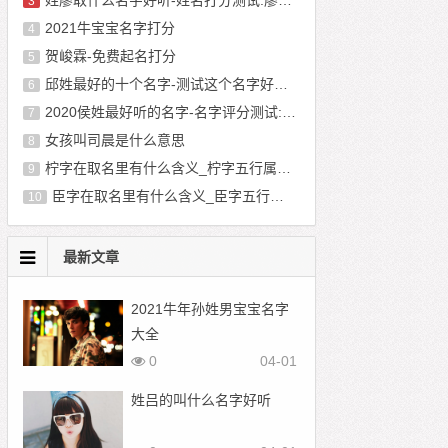
姓廖取什么名字好听-姓名打分测试:廖俊睿
3
2021牛宝宝名字打分
4
贺峻霖-免费起名打分
5
邱姓最好的十个名字-测试这个名字好不好:邱奕程
6
2020侯姓最好听的名字-名字评分测试:侯朝宸
7
女孩叫司晨是什么意思
8
柠字在取名里有什么含义_柠字五行属什么
9
臣字在取名里有什么含义_臣字五行属什么
10
最新文章
2021牛年孙姓男宝宝名字
大全
0
04-01
姓吕的叫什么名字好听