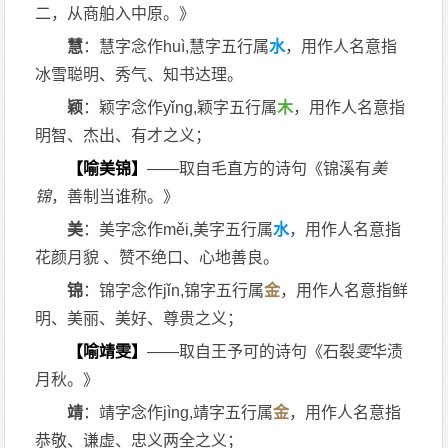
二，从商舶入中原。》
慧
：慧字念作huì,慧字五行属
水
，用作人名意指
冰雪聪明、秀气、知书达理。
颖
：颖字念作yǐng,颖字五行属
木
，用作人名意指
明智、杰出、有才之义；
【喻美锦】
——取自毛直方的诗句《锦溪有
美
锦
，善制当谁称。》
美
：美字念作měi,美字五行属
水
，用作人名意指
花颜月貌 、赞不绝口、心地善良。
锦
：锦字念作jǐn,锦字五行属
金
，用作人名意指鲜
明、美丽、美好、尊贵之义；
【喻靖雯】
——取自王予可的诗句《石裂
雯
华渍
月秋。》
靖
：靖字念作jìng,靖字五行属
金
，用作人名意指
恭敬、谦虚、忠义两全之义；