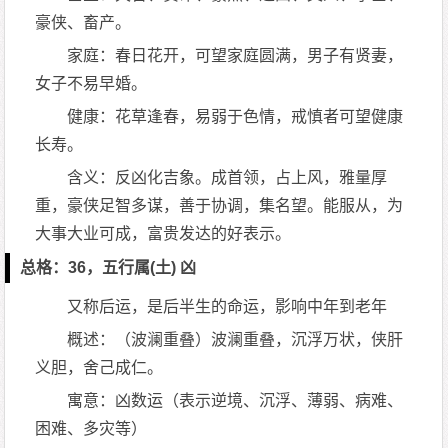
豪侠、畜产。
家庭：春日花开，可望家庭圆满，男子有贤妻，
女子不易早婚。
健康：花草逢春，易弱于色情，戒慎者可望健康
长寿。
含义：反凶化吉象。成首领，占上风，雅量厚
重，豪侠足智多谋，善于协调，集名望。能服从，为
大事大业可成，富贵发达的好表示。
总格：36，五行属(土) 凶
又称后运，是后半生的命运，影响中年到老年
概述：（波澜重叠）波澜重叠，沉浮万状，侠肝
义胆，舍己成仁。
寓意：凶数运（表示逆境、沉浮、薄弱、病难、
困难、多灾等）