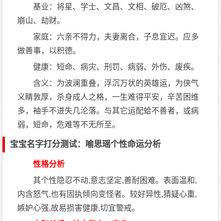
基业：将星、学士、文昌、文相、破厄、凶煞、
崩山、劫财。
家庭：六亲不得力，夫妻离合，子息宜迟。应多
做善事，以积德。
健康：短命、病灾、刑罚、病弱、外伤、废疾。
含义：为波澜重叠，浮沉万状的英雄运，为侠气
义睛敦厚，杀身成人之格，一生难得平安，辛苦困维
多，袖手不进失几沦落。与其它运配蛤不善者，或病
弱，短命，危难等不无所至。
宝宝名字打分测试：喻思瑶个性命运分析
性格分析
其个性隐忍不动,意志坚定,善耐困难。表面温和,
内含怒气,也有固执倾向变怪者。较好异性,猜疑心重,
嫉妒心强,故易损害健康,切宜警戒。