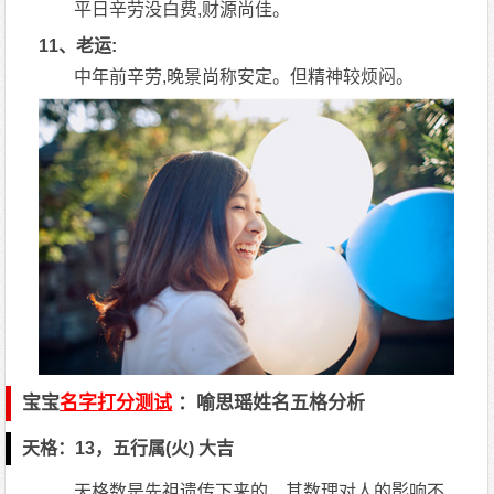
平日辛劳没白费,财源尚佳。
11、老运:
中年前辛劳,晚景尚称安定。但精神较烦闷。
宝宝
名字打分
测试
：喻思瑶姓名五格分析
天格：13，五行属(火) 大吉
天格数是先祖遗传下来的，其数理对人的影响不