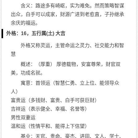
含义：路途多有崎岖，实为难免。然而策略智谋
出众，白手可以成家，财源广进到老愈直，子孙继承
余庆的福运。
外格：16，五行属(土) 大吉
外格又称灵运，主管命运之灵力、社交能力和智
慧
概述：（厚重） 厚德载物，安富尊荣，财官双
美，功成名就。
寓意：首领运（智慧仁勇、立上位、能领导众
人）
富贵运（多钱财、富贵、白手可获巨财）
吉祥运（表示健全、幸福、名誉等）
男性双妻运
温和运（性情平和、能得上下信望）
基业：天官、贵命、豪杰、进田、文人、学士、