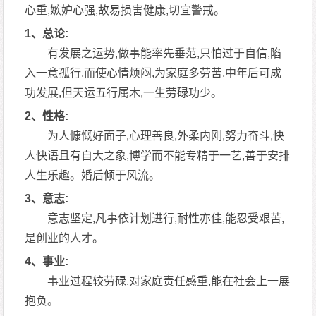
心重,嫉妒心强,故易损害健康,切宜警戒。
1、总论:
有发展之运势,做事能率先垂范,只怕过于自信,陷
入一意孤行,而使心情烦闷,为家庭多劳苦,中年后可成
功发展,但天运五行属木,一生劳碌功少。
2、性格:
为人慷慨好面子,心理善良,外柔内刚,努力奋斗,快
人快语且有自大之象,博学而不能专精于一艺,善于安排
人生乐趣。婚后倾于风流。
3、意志:
意志坚定,凡事依计划进行,耐性亦佳,能忍受艰苦,
是创业的人才。
4、事业:
事业过程较劳碌,对家庭责任感重,能在社会上一展
抱负。