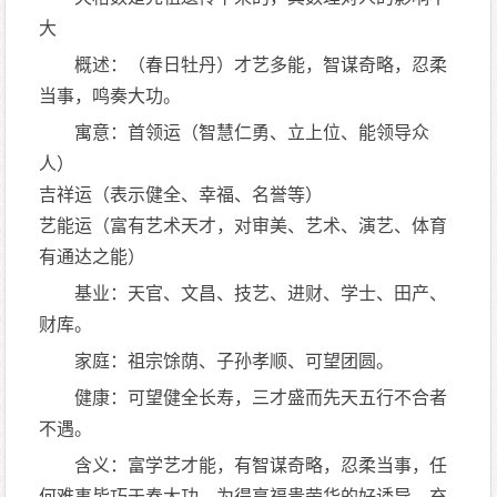
大
概述：（春日牡丹）才艺多能，智谋奇略，忍柔
当事，鸣奏大功。
寓意：首领运（智慧仁勇、立上位、能领导众
人）
吉祥运（表示健全、幸福、名誉等）
艺能运（富有艺术天才，对审美、艺术、演艺、体育
有通达之能）
基业：天官、文昌、技艺、进财、学士、田产、
财库。
家庭：祖宗馀荫、子孙孝顺、可望团圆。
健康：可望健全长寿，三才盛而先天五行不合者
不遇。
含义：富学艺才能，有智谋奇略，忍柔当事，任
何难事皆巧于奏大功。为得享福贵荣华的好诱导，充