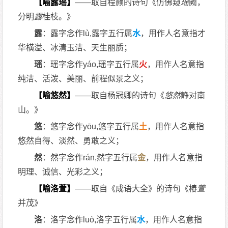
【喻露瑶】
——取自程颢的诗句《仿佛窥
瑶
阙，
分明
露
桂枝。》
露
：露字念作lù,露字五行属
水
，用作人名意指才
华横溢、冰清玉洁、天生丽质；
瑶
：瑶字念作yáo,瑶字五行属
火
，用作人名意指
纯洁、活泼、美丽、前程似景之义；
【喻悠然】
——取自杨冠卿的诗句《
悠然
静对南
山。》
悠
：悠字念作yōu,悠字五行属
土
，用作人名意指
悠然自得、淡然、勇敢之义；
然
：然字念作rán,然字五行属
金
，用作人名意指
明理、诚信、光彩之义；
【喻洛萱】
——取自《成语大全》的诗句《椿
萱
并茂》
洛
：洛字念作luò,洛字五行属
水
，用作人名意指