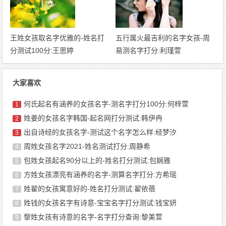
王姓女孩取名字优雅的-姓名打
五行属火最吉利的名字女孩-周
分测试100分:王思婷
易测名字打分:利瑾萱
大家喜欢
何氏起名有涵养的女孩名字-测名字打分100分:何梓萱
1
姓姜的女孩名字韩国-起名网打分测试:韩伊冉
2
出自诗经的女孩名字-测试这个名字怎么样:经梦汐
3
周姓女孩名字2021-姓名测试打分:周静希
4
包姓女孩起名90分以上的-姓名打分测试:包娴雅
5
方姓女孩漂亮有涵养的名字-测算名字打分:方希瑶
6
姓翟的女孩寓意好的-姓名打分测试:翟依蓓
7
姓钱的女孩名字有诗意-宝宝名字打分测试:钱宝妍
8
黎姓女孩有诗意的名字-名字打分查询:黎美萱
9