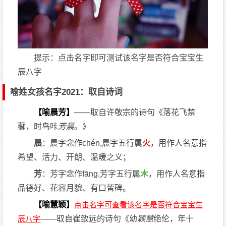
提示：点击名字即可测试该名字是否符合宝宝生
辰八字
喻姓女孩名字2021：取自诗词
【喻晨芳】
——取自许敬宗的诗句《落花飞禁
蓹，时鸟咔
芳
晨
。》
晨
：晨字念作chén,晨字五行属
火
，用作人名意指
希望、活力、开朗、温暖之义；
芳
：芳字念作fāng,芳字五行属
木
，用作人名意指
品德好、花容月貌、有口皆碑。
【喻慧颖】
——取自崔致远的诗句《幼
颖
慧
绝伦，年十