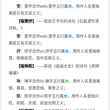
雯
：雯字念作wén,雯字五行属
水
，用作人名意指
美丽又有文采之义；
【喻雯妤】
——取自王予可的诗句《石裂
雯
华渍
月秋。》
雯
：雯字念作wén,雯字五行属
水
，用作人名意指
美丽又有文采之义；
妤
：妤字念作yú,妤字五行属
水
，用作人名意指聪
慧、貌美如花、百伶百俐之义；
【喻琳熙】
——取自《成语大全》的诗句《
熙
熙
壤壤》
琳
：琳字念作lín,琳字五行属
木
，用作人名意指美
丽、善良、至真至纯、尊贵之义；
熙
：熙字念作xī,熙字五行属
水
，用作人名意指兴
旺、和睦、乐观、前途光明之义；