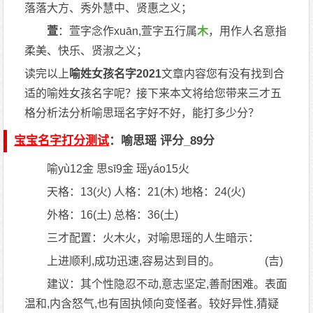
落落大方、秀外慧中、贤惠之义；
萱
：萱字念作xuān,萱字五行属
木
，用作人名意指
柔美、快乐、贤淑之义；
读完以上
喻姓女孩名字2021
文章内容您有没有找到合
适的喻姓女孩名字呢？接下来本文将给您带来三才五
格分析法分析喻思瑶名字好不好，能打多少分？
宝宝名字打分
测试
：喻思瑶 评分_89分
喻yù12金 思sī9金 瑶yáo15火
天格：13(火) 人格：21(木) 地格：24(火)
外格：16(土) 总格：36(土)
三才配置：火木火，对喻思瑶的人生暗示：
上进顺利,成功迅速,容易达到目的。 (吉)
建议：其个性隐忍不动,意志坚定,善耐困难。表面
温和,内含怒气,也有固执倾向变怪者。较好异性,猜疑